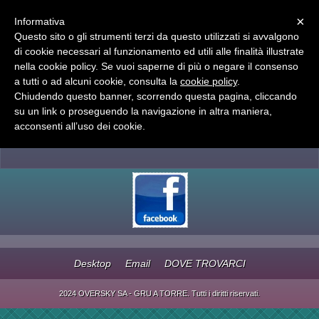
Menu
×
Informativa
Questo sito o gli strumenti terzi da questo utilizzati si avvalgono
OVERSKY SA - GRU A TORRE
di cookie necessari al funzionamento ed utili alle finalità illustrate
VENDITA - NOLEGGIO - ASSISTENZA
nella cookie policy. Se vuoi saperne di più o negare il consenso
a tutti o ad alcuni cookie, consulta la
cookie policy
.
Chiudendo questo banner, scorrendo questa pagina, cliccando
su un link o proseguendo la navigazione in altra maniera,
CHIAMA: +41791740260
acconsenti all’uso dei cookie.
Desktop
Email
DOVE TROVARCI
2024 OVERSKY SA - GRU A TORRE. Tutti i diritti riservati.