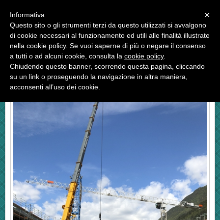
Menu
×
Informativa
Questo sito o gli strumenti terzi da questo utilizzati si avvalgono
«
»
di cookie necessari al funzionamento ed utili alle finalità illustrate
INDIETRO
nella cookie policy. Se vuoi saperne di più o negare il consenso
a tutti o ad alcuni cookie, consulta la
cookie policy
.
NUOVO STADIO MULTIFUNZIONALE DELLA
Chiudendo questo banner, scorrendo questa pagina, cliccando
VALASCIA, AMBRÌ, SWITZERLAND
su un link o proseguendo la navigazione in altra maniera,
acconsenti all’uso dei cookie.