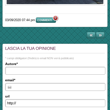
0
03/09/2020 07:44 pm
COMMENTI
«
»
LASCIA LA TUA OPINIONE
* campi obbligatori (l'indirizzo email NON verrà pubblicato)
Autore*
email*
url